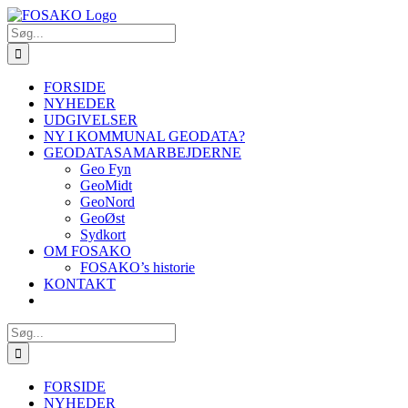
Skip
to
Søg
content
efter:
FORSIDE
NYHEDER
UDGIVELSER
NY I KOMMUNAL GEODATA?
GEODATASAMARBEJDERNE
Geo Fyn
GeoMidt
GeoNord
GeoØst
Sydkort
OM FOSAKO
FOSAKO’s historie
KONTAKT
Søg
efter:
FORSIDE
NYHEDER