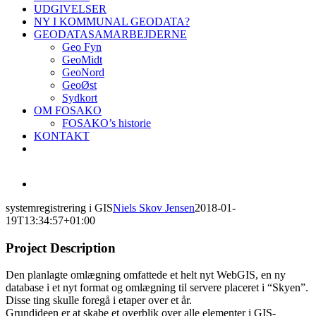
UDGIVELSER
NY I KOMMUNAL GEODATA?
GEODATASAMARBEJDERNE
Geo Fyn
GeoMidt
GeoNord
GeoØst
Sydkort
OM FOSAKO
FOSAKO’s historie
KONTAKT
View
Larger
systemregistrering i GIS
Niels Skov Jensen
2018-01-
Image
19T13:34:57+01:00
Project Description
Den planlagte omlægning omfattede et helt nyt WebGIS, en ny
database i et nyt format og omlægning til servere placeret i “Skyen”.
Disse ting skulle foregå i etaper over et år.
Grundideen er at skabe et overblik over alle elementer i GIS-