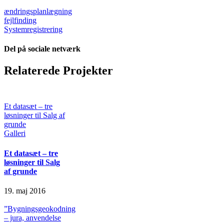
ændringsplanlægning
fejlfinding
Systemregistrering
Del på sociale netværk
Facebook
X
LinkedIn
E-
Relaterede Projekter
mail
Et datasæt – tre
løsninger til Salg af
grunde
Galleri
Et datasæt – tre
løsninger til Salg
af grunde
19. maj 2016
”Bygningsgeokodning
– jura, anvendelse