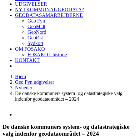
UDGIVELSER
NY I KOMMUNAL GEODATA?
GEODATASAMARBEJDERNE
Geo Fyn
GeoMidt
GeoNord
GeoØst
Sydkort
OM FOSAKO
FOSAKO’s historie
KONTAKT
Hjem
Geo Fyn udgivelser
Nyheder
De danske kommuners system- og datastrategiske valg
indenfor geodataområdet – 2024
Se
større
billede
De danske kommuners system- og datastrategiske
valg indenfor geodataområdet – 2024