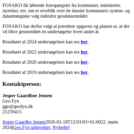
FOSAKO får løbende forespørgsler fra kommuner, ministerier,
styrelser, mv. om et overblik over de danske kommuners system- og
datastrategiske valg indenfor geodataområdet.
FOSAKO har derfor valgt at prioritere opgaven og planen er, at der
vil blive gennemført en undersøgelse hvert andet år.
Resultatet af 2024 undersøgelsen kan ses
her
.
Resultatet af 2022 undersøgelsen kan ses
her
.
Resultatet af 2020 undersøgelsen kan ses
her
.
Resultatet af 2019 undersøgelsen kan ses
her
.
Kontaktperson:
Jesper Gaardboe Jensen
Geo Fyn
jgje@geofyn.dk
21259415
Jesper Gaardbo Jensen
2026-02-18T12:03:03+01:00
22. marts
2024
|
Geo Fyn udgivelser
,
Nyheder
|