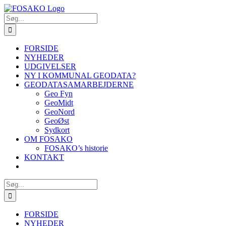
Skip
to
Søg
content
efter:
FORSIDE
NYHEDER
UDGIVELSER
NY I KOMMUNAL GEODATA?
GEODATASAMARBEJDERNE
Geo Fyn
GeoMidt
GeoNord
GeoØst
Sydkort
OM FOSAKO
FOSAKO’s historie
KONTAKT
Søg
efter:
FORSIDE
NYHEDER