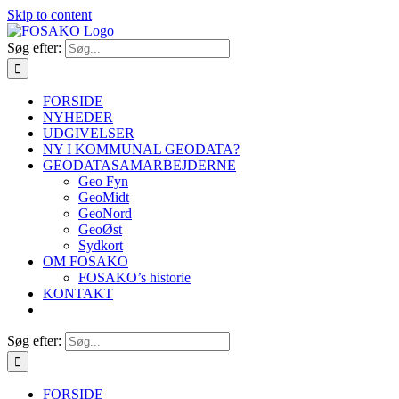
Skip to content
Søg efter:
FORSIDE
NYHEDER
UDGIVELSER
NY I KOMMUNAL GEODATA?
GEODATASAMARBEJDERNE
Geo Fyn
GeoMidt
GeoNord
GeoØst
Sydkort
OM FOSAKO
FOSAKO’s historie
KONTAKT
Søg efter:
FORSIDE