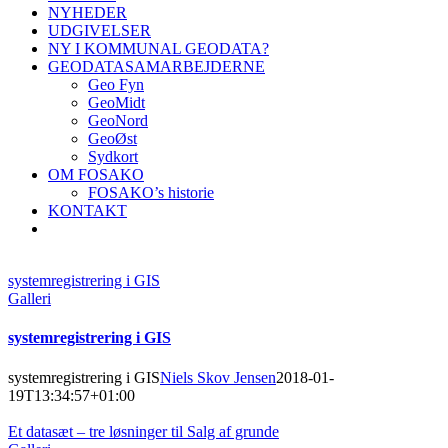
NYHEDER
UDGIVELSER
NY I KOMMUNAL GEODATA?
GEODATASAMARBEJDERNE
Geo Fyn
GeoMidt
GeoNord
GeoØst
Sydkort
OM FOSAKO
FOSAKO’s historie
KONTAKT
systemregistrering i GIS
Galleri
systemregistrering i GIS
systemregistrering i GIS
Niels Skov Jensen
2018-01-
19T13:34:57+01:00
Et datasæt – tre løsninger til Salg af grunde