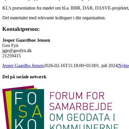
KL’s præsentation fra mødet om bl.a. BBR, DAR, DASVE-projektet
Del materialet med relevante kollegaer i din organisation.
Kontaktperson:
Jesper Gaardboe Jensen
Geo Fyn
jgje@geofyn.dk
21259415
Jesper Gaardbo Jensen
2026-02-16T11:18:00+01:00
1. juli 2024
|
Nyhe
Del på sociale netværk
Facebook
X
LinkedIn
E-
mail