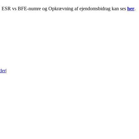
, ESR vs BFE-numre og Opkrævning af ejendomsbidrag kan ses
her
.
der
|