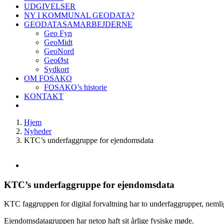
UDGIVELSER
NY I KOMMUNAL GEODATA?
GEODATASAMARBEJDERNE
Geo Fyn
GeoMidt
GeoNord
GeoØst
Sydkort
OM FOSAKO
FOSAKO’s historie
KONTAKT
Hjem
Nyheder
KTC’s underfaggruppe for ejendomsdata
Se
større
billede
KTC’s underfaggruppe for ejendomsdata
KTC faggruppen for digital forvaltning har to underfaggrupper, n
Ejendomsdatagruppen har netop haft sit årlige fysiske møde.