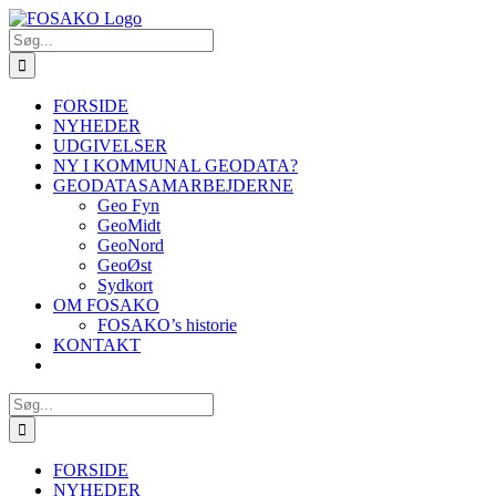
Skip
to
Søg
content
efter:
FORSIDE
NYHEDER
UDGIVELSER
NY I KOMMUNAL GEODATA?
GEODATASAMARBEJDERNE
Geo Fyn
GeoMidt
GeoNord
GeoØst
Sydkort
OM FOSAKO
FOSAKO’s historie
KONTAKT
Søg
efter:
FORSIDE
NYHEDER