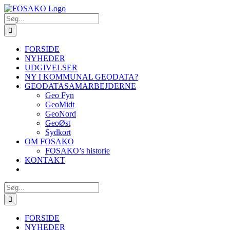
Skip
to
Søg
content
efter:
FORSIDE
NYHEDER
UDGIVELSER
NY I KOMMUNAL GEODATA?
GEODATASAMARBEJDERNE
Geo Fyn
GeoMidt
GeoNord
GeoØst
Sydkort
OM FOSAKO
FOSAKO’s historie
KONTAKT
Søg
efter:
FORSIDE
NYHEDER