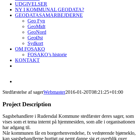
UDGIVELSER
NY I KOMMUNAL GEODATA?
GEODATASAMARBEJDERNE
Geo Fyn
GeoMidt
GeoNord
GeoØst
Sydkort
OM FOSAKO
FOSAKO’s historie
KONTAKT
View
Larger
Stedfæstelse af sager
Webmaster
2016-01-20T08:21:25+01:00
Image
Project Description
Sagsbehandlere i Rudersdal Kommune stedfæster deres sager, som
vises som et tema internt på hjemmesiden, som alle i organisationen
har adgang til.
Når kommunen får en borgerhenvendelse, fx vedrørende bjørneklo,
kan sagsbehandlerne hurtigt og nemt danne sig et overblik over