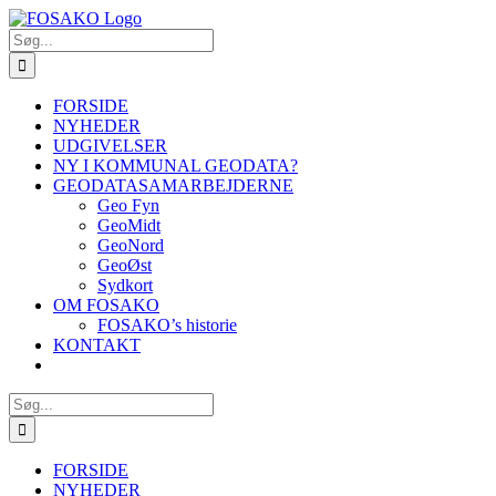
Skip
to
Søg
content
efter:
FORSIDE
NYHEDER
UDGIVELSER
NY I KOMMUNAL GEODATA?
GEODATASAMARBEJDERNE
Geo Fyn
GeoMidt
GeoNord
GeoØst
Sydkort
OM FOSAKO
FOSAKO’s historie
KONTAKT
Søg
efter:
FORSIDE
NYHEDER