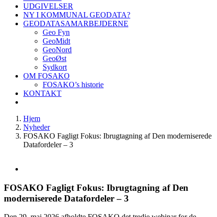
UDGIVELSER
NY I KOMMUNAL GEODATA?
GEODATASAMARBEJDERNE
Geo Fyn
GeoMidt
GeoNord
GeoØst
Sydkort
OM FOSAKO
FOSAKO’s historie
KONTAKT
Hjem
Nyheder
FOSAKO Fagligt Fokus: Ibrugtagning af Den moderniserede
Datafordeler – 3
Se
større
billede
FOSAKO Fagligt Fokus: Ibrugtagning af Den
moderniserede Datafordeler – 3
Den 29. maj 2026 afholdte FOSAKO det tredje webinar for de