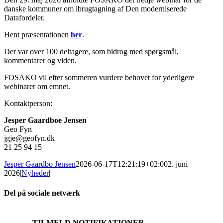
danske kommuner om ibrugtagning af Den moderniserede
Datafordeler.
Hent præsentationen
her
.
Der var over 100 deltagere, som bidrog med spørgsmål,
kommentarer og viden.
FOSAKO vil efter sommeren vurdere behovet for yderligere
webinarer om emnet.
Kontaktperson:
Jesper Gaardboe Jensen
Geo Fyn
jgje@geofyn.dk
21 25 94 15
Jesper Gaardbo Jensen
2026-06-17T12:21:19+02:00
2. juni
2026
|
Nyheder
|
Del på sociale netværk
Facebook
X
LinkedIn
E-
mail
TILMELD NOTIFIKATIONER